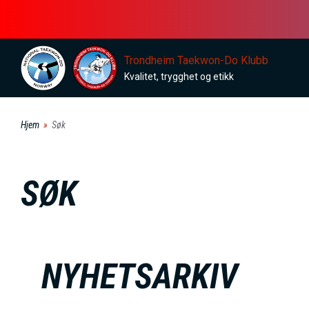
H
o
p
Trondheim Taekwon-Do Klubb
p
Kvalitet, trygghet og etikk
t
i
Hjem
Søk
l
h
o
SØK
v
e
d
i
NYHETSARKIV
n
n