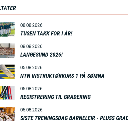
M
LTATER
E
08.08.2026
TUSEN TAKK FOR I ÅR!
N
08.08.2026
U
LANGESUND 2026!
S
05.08.2026
NTN INSTRUKTØRKURS 1 PÅ SØMNA
A
05.08.2026
REGISTRERING TIL GRADERING
C
05.08.2026
SISTE TRENINGSDAG BARNELEIR - PLUSS GRA
T