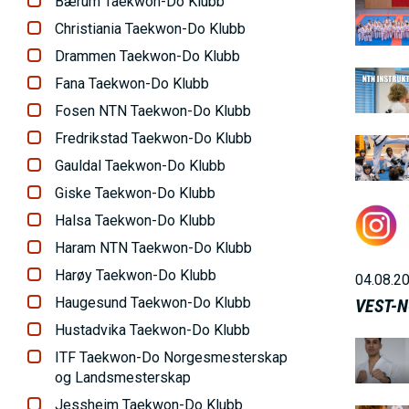
l
Bærum Taekwon-Do Klubb
B
d
Christiania Taekwon-Do Klubb
i
e
Drammen Taekwon-Do Klubb
l
B
Fana Taekwon-Do Klubb
d
i
Fosen NTN Taekwon-Do Klubb
e
l
Fredrikstad Taekwon-Do Klubb
B
d
Gauldal Taekwon-Do Klubb
i
e
Giske Taekwon-Do Klubb
l
B
Halsa Taekwon-Do Klubb
d
i
Haram NTN Taekwon-Do Klubb
e
l
Harøy Taekwon-Do Klubb
04.08.2
d
Haugesund Taekwon-Do Klubb
VEST-
e
Hustadvika Taekwon-Do Klubb
B
ITF Taekwon-Do Norgesmesterskap
i
og Landsmesterskap
l
Jessheim Taekwon-Do Klubb