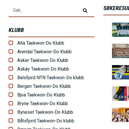
h
SØKERESU
o
l
B
KLUBB
d
i
Alta Taekwon-Do Klubb
l
B
Arendal Taekwon-Do Klubb
d
i
Asker Taekwon-Do Klubb
e
l
B
Askøy Taekwon-Do Klubb
d
i
Balsfjord NTN Taekwon-Do klubb
e
l
Bergen Taekwon-Do Klubb
B
d
Bjoa Taekwon-Do Klubb
i
e
Bryne Taekwon-Do Klubb
l
B
Byneset Taekwon-Do Klubb
d
i
Båtsfjord Taekwon-Do klubb
e