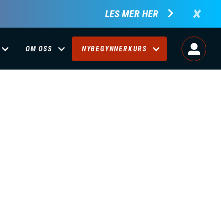
×
LES MER HER
OM OSS
NYBEGYNNERKURS