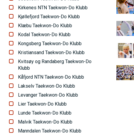
B
d
Kirkenes NTN Taekwon-Do Klubb
i
e
Kjøllefjord Taekwon-Do Klubb
l
B
Klæbu Taekwon-Do Klubb
d
i
Kodal Taekwon-Do Klubb
e
l
Kongsberg Taekwon-Do Klubb
B
d
Kristiansand Taekwon-Do Klubb
i
e
Kvitsøy og Randaberg Taekwon-Do
l
Klubb
B
d
Kåfjord NTN Taekwon-Do Klubb
i
e
Lakselv Taekwon-Do Klubb
l
Levanger Taekwon-Do Klubb
d
Lier Taekwon-Do Klubb
e
Lunde Taekwon-Do Klubb
Malvik Taekwon-Do Klubb
Manndalen Taekwon-Do Klubb